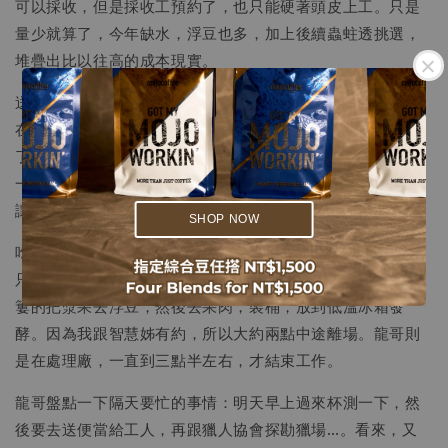
可以採收，但是採收工預約了，也只能硬著頭皮上工。只是
量少就算了，今年缺水，浮豆也多，加上後續蟲蛀透挑選，
堆疊出比以往高的成本現實。
送完便當，龍哥幫我煮了超好吃的兩菜一湯。我不想太著墨
在龍哥的手藝，免得他太驕傲。但是，嗯…吃完我都想出櫃
.
了，無奈清龍已經有清香…。只是看龍哥煮菜過程，我腦子
.
一直閃過跩姨，要是能把跩姨拉上山，或者是龍哥拉下山，
讓兩位廚藝高強的朋友同台，該有多棒！
SHOP NOW
吃完午餐，繼續往處理廠前進。我持續發揮紀錄者袖手旁觀
只按快門的精神，在旁邊記錄這一切。看著龍哥一大簍一大
簍的把漿果去浮豆，然後去果肉，裝桶，放到低溫冰箱發
酵。因為我跟智慧姊有約，所以大約兩點中途離場。龍哥則
是在處理廠，一直到三點半左右，才結束工作。
龍哥盤點一下隔天要忙的事情：明天早上過來杯測一下，然
後要去送便當給工人，再跟獵人協會探勘獵場…。看來，又