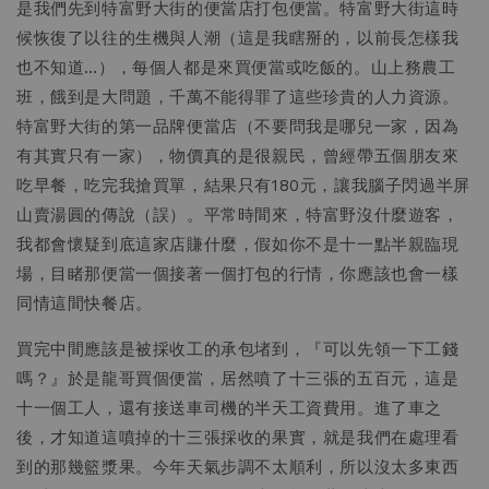
是我們先到特富野大街的便當店打包便當。特富野大街這時
候恢復了以往的生機與人潮（這是我瞎掰的，以前長怎樣我
也不知道…），每個人都是來買便當或吃飯的。山上務農工
班，餓到是大問題，千萬不能得罪了這些珍貴的人力資源。
特富野大街的第一品牌便當店（不要問我是哪兒一家，因為
有其實只有一家），物價真的是很親民，曾經帶五個朋友來
吃早餐，吃完我搶買單，結果只有180元，讓我腦子閃過半屏
山賣湯圓的傳說（誤）。平常時間來，特富野沒什麼遊客，
我都會懷疑到底這家店賺什麼，假如你不是十一點半親臨現
場，目睹那便當一個接著一個打包的行情，你應該也會一樣
同情這間快餐店。
買完中間應該是被採收工的承包堵到，『可以先領一下工錢
嗎？』於是龍哥買個便當，居然噴了十三張的五百元，這是
十一個工人，還有接送車司機的半天工資費用。進了車之
後，才知道這噴掉的十三張採收的果實，就是我們在處理看
到的那幾籃漿果。今年天氣步調不太順利，所以沒太多東西