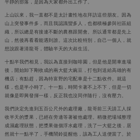
平靜的部落，是因為大家都外出工作了。
上山以來，我一直都不是太計畫性地在拜訪這些朋友。因為
山上突發事件多，而且我認識蠻多人，也都積極參與社區組
織，所以總是有接連不斷的農務跟開會。所以通常都是先上
山，然後再看看能遇到誰。這次比較特別，自己一個人，就
想說跟著清龍哥，體驗半天的大叔生活。
十點半我們相見，我以為直接到咖啡園，但是他是開車進場
後，開始卸下剛收成的兩大籃大豌豆，打包到送給高雄的有
機店；有點趕，因為特富野的宅配車是十二點收件。就這
樣，也是半小時了。十一點，時間卡著不上不下，但是一切
就像是即興發揮一樣，反正我也沒同伴隨行，沒有壓力。
我們決定先進到五百公尺外的處理廠，龍哥前三天請工人採
收半天的漿果，已經在旁邊等著被他處理。稍微把場域整理
成濕處理狀態，把漿果做個浮水處理，洗了一大籃之後，居
然就十一點半了，手機鬧鈴提醒他，該為工人送便當了。於