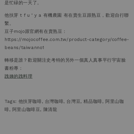
是忙碌的一天了。
他扶芽 t f u ‘ y a 有機農園 有在賣生豆跟熟豆，歡迎自行聯
繫。
豆子mojo跟官網有在賣熟豆：
https://mojocoffee.com.tw/product-category/coffee-
beans/taiwanno1
轉移是誰？歡迎關注史考特的另外一個真人真事平行宇宙臉
書粉專：
跩姨的跩料理
Tags: 他扶芽咖啡, 台灣咖啡, 台灣豆, 精品咖啡, 阿里山咖
啡, 阿里山咖啡豆, 陳清龍