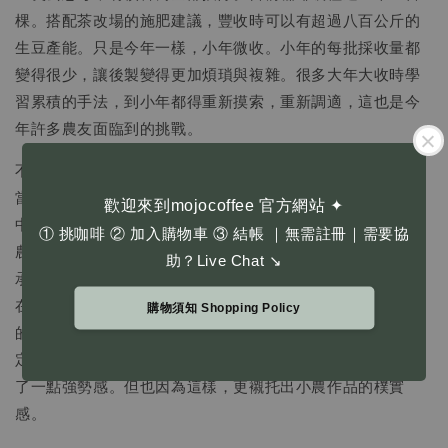
棵。搭配茶改場的施肥建議，豐收時可以有超過八百公斤的
生豆產能。只是今年一樣，小年微收。小年的每批採收量都
變得很少，讓後製變得更加煩瑣與複雜。很多大年大收時學
習累積的手法，到小年都得重新摸索，重新調適，這也是今
年許多農友面臨到的挑戰。
不像是檳榔可以賣給盤商，咖啡幾乎都是得靠自己找買家。
當然，東哥也跟樺瑞一樣，東哥與他小兒子有時間時，會開
歡迎來到mojocoffee 官方網站 ✦
中巴帶著團客到各草嶺景點踩點，有機會也跟遊客推薦自家
① 挑咖啡 ② 加入購物車 ③ 結帳 ｜無需註冊｜需要協
農產品，包括蜂蜜、咖啡、還有當地知名的苦茶油。東哥坦
助？Live Chat ↘
承，種咖啡之後，最大的困境是銷售。但是東哥與東嫂長期
在農業上的經驗，對咖啡田園的照護，算是相當細心，園區
購物須知 Shopping Policy
的樹形都相當健康，去年也在竹梅源競賽裡獲得銀質獎的肯
定。只是農友專精的本行還是務農，在品牌經營上，還是少
了一點強勢感。但也因為這樣，更襯托出小農作品的樸實
感。