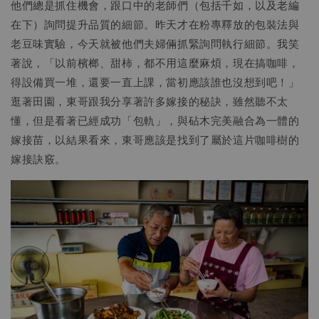
他們總是抓住機會，跟口中的老師們（包括千如，以及老編
在下）詢問提升品質的細節。昨天才在粉專釋放的包裝法與
老豆味實驗，今天就被他們夫婦倆抓緊詢問執行細節。我笑
著說，「以前檳榔、甜柿，都不用這麼麻煩，現在搞咖啡，
得設備買一堆，還要一直上課，當初應該誰也沒想到吧！」
逛著田園，東哥跟我分享著許多嫁接的秘訣，雖然聽不太
懂，但是看著已經成功「包軌」，與砧木完美融合為一體的
嫁接苗，以結果看來，東哥應該是找到了屬於這片咖啡樹的
嫁接訣竅。