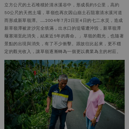
立方公尺的土石堆積於清水溪谷中，形成長約5公里，高約
50公尺的天然土壩，草嶺也再次因山崩土石阻塞清水溪河道
而形成新草嶺潭。….2004年7月2日至4日的七二水災，造成
新草嶺潭被淤沙完全填滿，出水口的堤壩遭沖毀，新草嶺潭
堰塞湖至此消失，結束近5年的壽命。」草嶺的觀光，也隨著
景點的出現與消失，有了不少衝擊。跟故往比起來，更不穩
定的觀光收入，讓草嶺逐漸轉為一個更以農業為主的村莊。