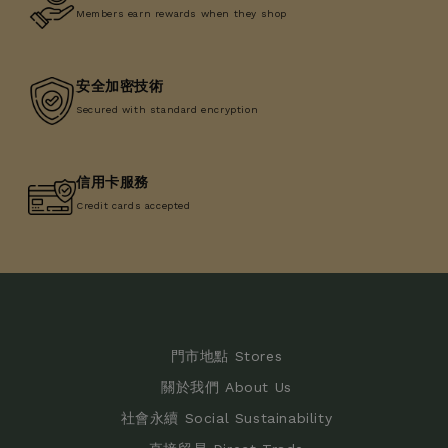
Members earn rewards when they shop
安全加密技術
Secured with standard encryption
信用卡服務
Credit cards accepted
門市地點 Stores
關於我們 About Us
社會永續 Social Sustainability