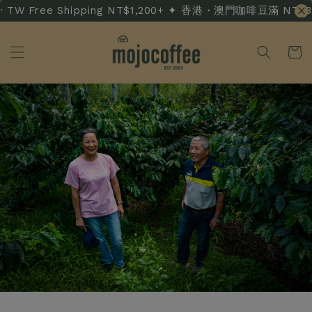
W Free Shipping NT$1,200+ ✦ 香港・澳門咖啡豆滿 NT$3,500