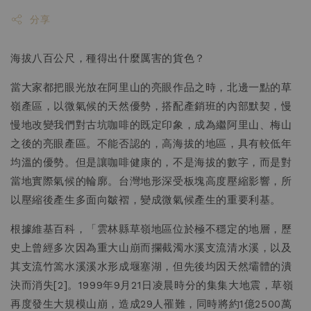
分享
海拔八百公尺，種得出什麼厲害的貨色？
當大家都把眼光放在阿里山的亮眼作品之時，北邊一點的草
嶺產區，以微氣候的天然優勢，搭配產銷班的內部默契，慢
慢地改變我們對古坑咖啡的既定印象，成為繼阿里山、梅山
之後的亮眼產區。不能否認的，高海拔的地區，具有較低年
均溫的優勢。但是讓咖啡健康的，不是海拔的數字，而是對
當地實際氣候的輪廓。台灣地形深受板塊高度壓縮影響，所
以壓縮後產生多面向皺褶，變成微氣候產生的重要利基。
根據維基百科，「雲林縣草嶺地區位於極不穩定的地層，歷
史上曾經多次因為重大山崩而攔截濁水溪支流清水溪，以及
其支流竹篙水溪溪水形成堰塞湖，但先後均因天然壩體的潰
決而消失[2]。1999年9月21日凌晨時分的集集大地震，草嶺
再度發生大規模山崩，造成29人罹難，同時將約1億2500萬