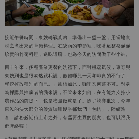
接近午餐時間，東嫂轉戰廚房，準備出一盤一盤，用當地食
材烹煮出來的草嶺料理。在缺雨的季節裡，吃著這整盤滿滿
珍貴的竹筍料理，邊吃邊聊，也為今天的訪問做了些小結。
四十年來，多種產業更替的洗禮下，面對極端氣候，東哥與
東嫂到也是很泰然跟我說，假如哪兒一天咖啡真的不行了，
就挖掉改種別的而已。」甜柿如此，咖啡又何嘗不可。對身
為採購與推廣者的我來說，不管未來如何，在有能力支持小
農作品的前提下，也是盡量做就是了。除了競賽批次，今年
東泓的決大部分的優質咖啡幾乎都我們「包軌」，陸續進
倉，請務必期待上市之外，有需要生豆的朋友，也可以跟我
們聯絡喔！
#草嶺咖啡 #古坑咖啡 #古坑鄉咖啡產銷班第十四班 #十四班