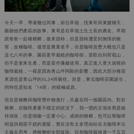
今天一早，帶著幾位同事，前往草嶺，找東哥與東嫂聊天，
聽聽他們產區的故事。東哥是在草嶺土生土長的農友。早期
跟爸爸一起種檳榔，後來甜柿，但是甜柿遭受到無情的猴
害，改種咖啡。儘管是農業老手，但是咖啡資歷大概也只是
這七八年的事。園區更早栽植的咖啡樹，苗取自到荷苞山，
但不是拿來生產，而是當作藩籬使用。真正進入更大規模的
咖啡栽植，一樣是因為青山坪阿顯的影響，因此大部分種苗
來源也是青山坪的SL34與藝伎。於是，東泓咖啡莊園誕生，
同時也是知名「14班」的積極成員。
現在是檳榔與咖啡雙作物進行，共處在同一個園區內。對於
檳榔，在咖啡產量不穩定的狀況下，我一慣的主張依舊是維
持採收，但是噴藥一定要小心。成樹的檳榔，也可以幫咖啡
樹提供相當不錯的遮蔭，實在沒有太多理由站在太咖啡本位
主義去思考，將檳榔樹全部拔除。目前咖啡栽植達一千五百