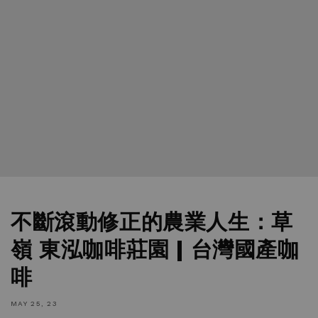
不斷滾動修正的農業人生：草
嶺 東泓咖啡莊園 | 台灣國產咖
啡
MAY 25, 23