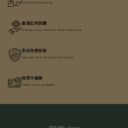
Worldwide Shipping
會員紅利回饋
Members earn rewards when they shop
安全加密技術
Secured with standard encryption
信用卡服務
Credit cards accepted
門市地點 Stores