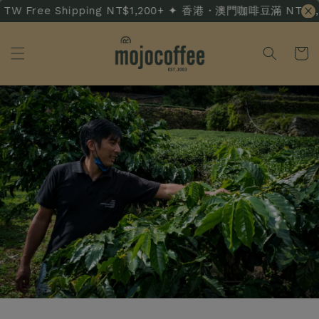
W Free Shipping NT$1,200+ ✦ 香港・澳門咖啡豆滿 NT$3,500