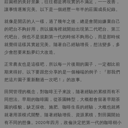
莊園裡的美好景象，往往都是將現實的不滿足，一一改善，
讓事情逐漸完美。以下是一個經歷一年半的莊園成長紀錄。
就像是開店的人一樣，過了幾年之後，總是會開始嫌棄自己
的吧台不夠好用，所以腦海裡就開始出現第二代吧台、第三
代吧台。倒也不是規劃第一代的時候不夠用心，而是那時候
就覺得這樣其實超完美。隨著自己經驗增長，想法變多，多
少會想要來點夢幻大改造。
正常農友也是這樣吧，所以每一片後期的園子，一定都比前
期來得好。以下要跟您分享的是一個極端的例子：『那我們
把這片園子重新翻過一次吧！』的故事。
田間管理的概念，對咖啡王子來說，隨著經驗的累積而有不
同想法。早期的咖啡園，從茶園轉型，大概都會留著早期茶
園的樣貌，缺乏採收、施肥、咖啡生長的經驗，大概也就將
就著用茶模式開墾。隨著經驗增長、資源累積，對田園開始
有不同的想像。2020年四月，政倫決定把第一代的咖啡樹小