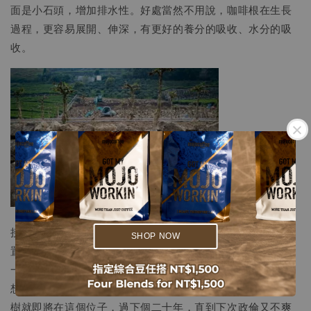
面是小石頭，增加排水性。好處當然不用說，咖啡根在生長
過程，更容易展開、伸深，有更好的養分的吸收、水分的吸
收。
.
.
接著，方政倫會跟方爸爸、方媽媽，在整好的土地放標好位
SHOP NOW
置，挖洞，然後把移出來的咖啡樹井然有序地種回去。一根
一根像是練武樁（誤），接著澆水。這回不同的是：實現夢
想的坡度、實現夢想的樹間距、實現夢想的品種分類。咖啡
樹就即將在這個位子，過下個二十年，直到下次政倫又不爽