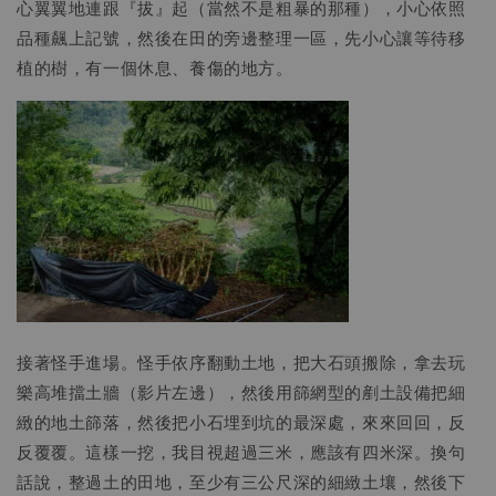
心翼翼地連跟『拔』起（當然不是粗暴的那種），小心依照
品種飆上記號，然後在田的旁邊整理一區，先小心讓等待移
植的樹，有一個休息、養傷的地方。
接著怪手進場。怪手依序翻動土地，把大石頭搬除，拿去玩
樂高堆擋土牆（影片左邊），然後用篩網型的剷土設備把細
緻的地土篩落，然後把小石埋到坑的最深處，來來回回，反
反覆覆。這樣一挖，我目視超過三米，應該有四米深。換句
話說，整過土的田地，至少有三公尺深的細緻土壤，然後下