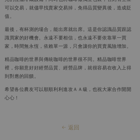
可以交易，就儘早找賣家交易掉，免得品質變異後，造成貶
值。
最後，有杯測的場合，能出席就出席。這是你認識品質跟認
識買家的好機會。永遠不要相信，也永遠不要依靠單一買
家，時間無永恆，依賴單一源，只會讓你的買賣風險增加。
精品咖啡的世界與傳統咖啡的世界很不同。精品咖啡世界
裡，你願意好好經營品質、經營品牌，就很容易在收入上得
到對應的回饋。
希望各位農友可以順順利利進攻ＡＡ級，也祝大家合作開開
心心！
返回