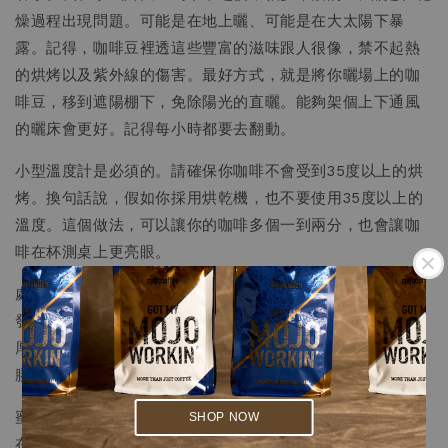
燥過程出現問題。可能是在地上曬、可能是在大太陽下暴
露。記得，咖啡豆裡透這些豐富的滋味跟人很像，禁不起熱
的烘烤以及紫外線的傷害。最好方式，就是將你曬場上的咖
啡豆，移到遮陽棚下，免除陽光的直曬。能夠架個上下通風
的曬床會更好。記得每小時都要去翻動。
小型溫度計是必須的。請確保你咖啡不會受到35度以上的烘
烤。換句話說，假如你採用烘乾機，也不要使用35度以上的
溫度。這個做法，可以讓你的咖啡多個一到兩分，也會讓咖
啡在杯測桌上更亮眼。
處理法方面，假如你的體力有限，我建議使用做一下簡單的
發酵後，進行乾式水洗就好。收到的咖啡豆，可以放入密閉
.
厚塑膠袋內，置於陰涼、隔光到環境兩到三天後脫皮、除果
.
膠。這樣的方式，可以讓你的咖啡多一點成熟水果的香氣。
蜜處理我一概不建議大家太過投入，因為蜜處理處理過程實
SHOP NOW
在很煩，拿一年的收成來賭這個，不是很明智。我會覺得假