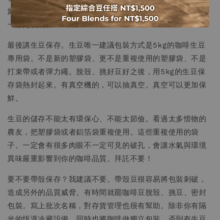
如你還想在原本的分數下，多個兩到三分，我會建議日曬。
一樣是慢曬。
最後講生豆保存。生豆唯一建議包裝方式是5kg的咖啡生豆
專用袋。不是新的塑膠袋、更不是重複使用的塑膠袋、不是
打束帶或者彈力繩。脫殼、挑好豆好之後，用5kg的生豆保
存袋熱封起來。有真空機的，可以抽真空。真空可以更加保
鮮。
生豆的儲存不能太有環保心、不能太節儉。看過太多惜物的
農友，把塑膠袋或者鋁箔袋重複使用。這些重複使用的袋
子。一定會有很多肉眼不一定可見的破孔，會讓水氣與環境
異味嚴重影響到你的咖啡品質。拜託不要！
要不要帶殼保存？我建議不要。帶殼豆很容易將包裝刺破，
造成另外的品質威脅。有時間就罷咖啡豆脫殼、挑豆、密封
包裝。寫上批次名稱，對存貨管理也很有幫助。除非你有隔
光的恆溫冷藏設備，同時也將咖啡做獨立包裝，否則有生豆