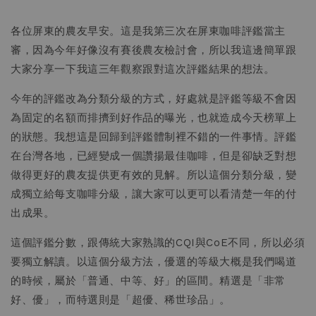
各位屏東的農友早安。這是我第三次在屏東咖啡評鑑當主
審，因為今年好像沒有賽後農友檢討會，所以我這邊簡單跟
大家分享一下我這三年觀察跟對這次評鑑結果的想法。
今年的評鑑改為分類分級的方式，好處就是評鑑等級不會因
為固定的名額而排擠到好作品的曝光，也就造成今天榜單上
的狀態。我想這是回歸到評鑑體制裡不錯的一件事情。評鑑
在台灣各地，已經變成一個讚揚最佳咖啡，但是卻缺乏對想
做得更好的農友提供更有效的見解。所以這個分類分級，變
成獨立給每支咖啡分級，讓大家可以更可以看清楚一年的付
出成果。
這個評鑑分數，跟傳統大家熟識的CQI與CoE不同，所以必須
要獨立解讀。以這個分級方法，優選的等級大概是我們喝道
的時候，屬於「普通、中等、好」的區間。精選是「非常
好、優」，而特選則是「超優、稀世珍品」。