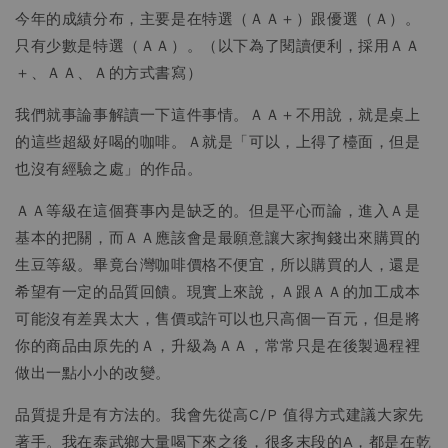
今年的成績分布，主要是在特選（ＡＡ＋）跟優選（Ａ）。
只有少數是特選（ＡＡ）。（以下為了閱讀便利，採用ＡＡ
＋、ＡＡ、Ａ的方式書寫）
我們就事論事解讀一下這件事情。ＡＡ＋不用說，就是桌上
的這些超級好喝的咖啡。Ａ就是「可以，上得了檯面，但是
也沒有經驗之處」的作品。
ＡＡ等級在這個賽事內是缺乏的。但是平心而論，進入Ａ是
基本的把關，而ＡＡ應該會是最願意讓大家掏錢出來購買的
生豆等級。畢竟台灣咖啡價格不便宜，所以購買的人，還是
希望有一定的品質回饋。現實上來說，Ａ跟ＡＡ的加工成本
可能沒有差異太大，售價或許可以也只高個一百元，但是將
你的商品由原先的Ａ，升級為ＡＡ，常常只是在後製過程裡
做出一點小小的改變。
品質提升是有方法的。我會先從高C/P 值得方式建議大家先
著手。我在泰武鄉大量喝下來之後，很多末段的A，都是在乾