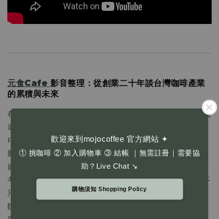
元食Cafe
影音整理：從創業二十年談台灣咖啡產業
的累積與未來
在一場以書籍與產業對話為核心的咖啡讀書會中，
元食Cafe
透過影音形式整理 Mojo Coffee 創辦人陳俞嘉（Scott
歡迎來到mojocoffee 官方網站 ✦
Pasuya）二十年來的創業歷程與對台灣咖啡產業的觀察。
① 挑咖啡 ② 加入購物車 ③ 結帳 ｜無需註冊｜需要協
影片以《魔汁原味 mojocoffee》一書為出發點，回顧品牌
助？Live Chat ↘
如何從咖啡館經營，逐步延伸至教學、產區參與與產業思
考。 媒體也引導 Scott 分享他對「累積」的理解——創業不
購物須知 Shopping Policy
只是打造品牌，而是在長時間的實作中，將經驗轉化為能回
饋產業與土地的能量，並思考台灣咖啡在未來世代中的定位