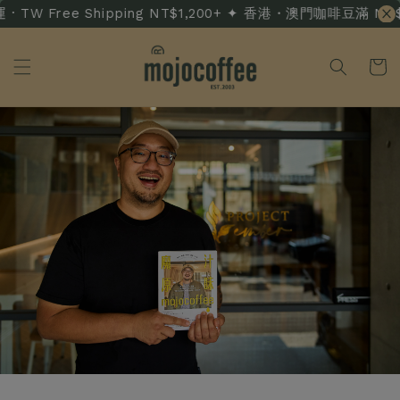
· TW Free Shipping NT$1,200+ ✦ 香港・澳門咖啡豆滿 NT$3,5