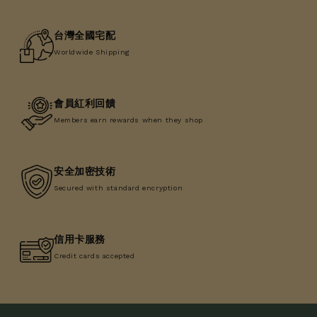
台灣全國宅配
Worldwide Shipping
會員紅利回饋
Members earn rewards when they shop
安全加密技術
Secured with standard encryption
信用卡服務
Credit cards accepted