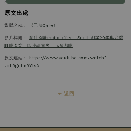
與可能性。
原文出處
媒體名稱：
《元食Cafe》
影片標題：
魔汁原味mojocoffee－Scott 創業20年與台灣
咖啡產業｜咖啡讀書會｜元食咖啡
原文連結：
https://www.youtube.com/watch?
v=L9guIm9YlsA
返回