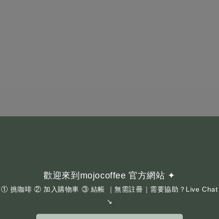
歡迎來到mojocoffee 官方網站 ✦
① 挑咖啡 ② 加入購物車 ③ 結帳 ｜無需註冊｜需要協助？Live Chat
↘
e 專訪:扭轉危機的咖啡職人