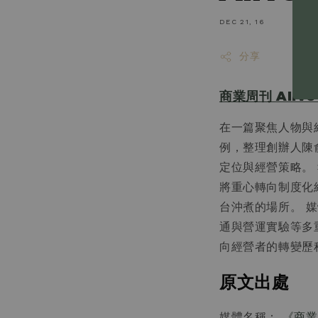
DEC 21, 16
分享
商業周刊 Aliv
在一篇聚焦人物與
例，整理創辦人陳俞
定位與經營策略。 
將重心轉向制度化
台沖煮的場所。 媒
通與營運實驗等多重
向經營者的轉變歷
原文出處
媒體名稱：
《商業周