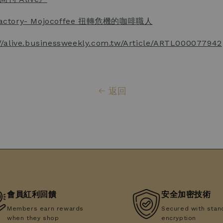
Factory- Mojocoffee 扭轉危機的咖啡職人
://alive.businessweekly.com.tw/Article/ARTL000077942
返回
會員紅利回饋
安全加密技術
Members earn rewards
Secured with stan
when they shop
encryption