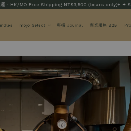
/MO Free Shipping NT$3,500 (beans only)+ ✦ Sh
ndles
mojo Select
專欄 Journal
商業服務 B2B
Pr