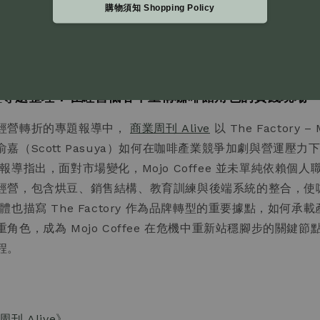
購物須知 Shopping Policy
e
專題整理：在經營低谷中重構咖啡館角色的實踐現場
經營轉折的專題報導中，
商業周刊 Alive
以 The Factory – 
嘉（Scott Pasuya）如何在咖啡產業競爭加劇與營運壓
報導指出，面對市場變化，Mojo Coffee 並未單純依賴個
經營，包含烘豆、銷售結構、教育訓練與後端系統的整合，使
體也描寫 The Factory 作為品牌轉型的重要據點，如何承
角色，成為 Mojo Coffee 在危機中重新站穩腳步的關鍵
程。
刊 Alive》