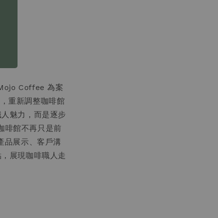
Mojo Coffee 為案
力下，重新調整咖啡館
人職人魅力，而是逐步
咖啡館不再只是前
載產品展示、客戶溝
節點，展現咖啡職人走