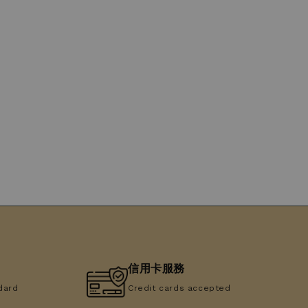
信用卡服務
dard
Credit cards accepted